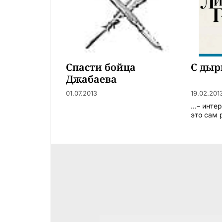
Спасти бойца
С дыр
Джабаева
01.07.2013
19.02.201
...– инте
это сам 