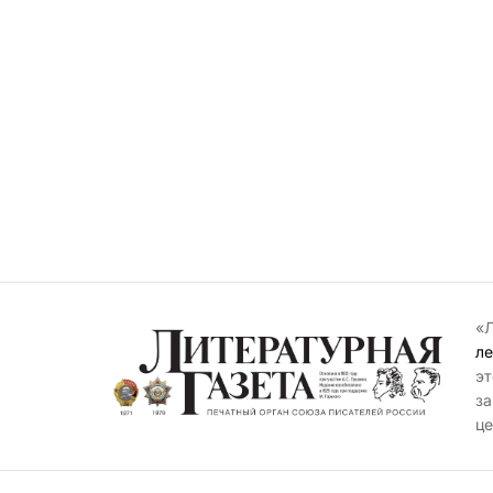
«Л
ле
эт
за
це