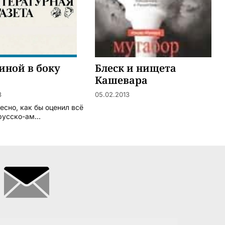
иной в боку
Блеск и нищета
Кашевара
3
05.02.2013
ресно, как бы оценил всё
русско-ам...