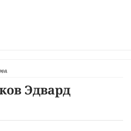
ард
ков Эдвард