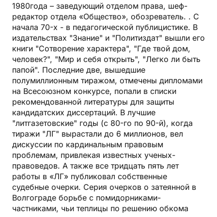
1980года – заведующий отделом права, шеф-
редактор отдела «Общество», обозреватель. . С
начала 70-х - в педагогической публицистике. В
издательствах "Знание" и "Политиздат" вышли его
книги "Сотворение характера", "Где твой дом,
человек?", "Мир и себя открыть", "Легко ли быть
папой". Последние две, вышедшие
полумиллионным тиражом, отмечены дипломами
на Всесоюзном конкурсе, попали в списки
рекомендованной литературы для защиты
кандидатских диссертаций. В лучшие
"литгазетовские" годы (с 80-го по 90-й), когда
тиражи "ЛГ" вырастали до 6 миллионов, вел
дискуссии по кардинальным правовым
проблемам, привлекая известных ученых-
правоведов. А также все тридцать пять лет
работы в «ЛГ» публиковал собственные
судебные очерки. Серия очерков о затеянной в
Волгограде борьбе с помидорниками-
частниками, чьи теплицы по решению обкома