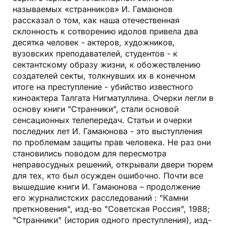
называемых «странников» И. Гамаюнов
рассказал о том, как наша отечественная
склонность к сотворению идолов привела два
десятка человек - актеров, художников,
вузовских преподавателей, студентов - к
сектантскому образу жизни, к обожествлению
создателей секты, толкнувших их в конечном
итоге на преступление - убийство известного
киноактера Талгата Нигматуллина. Очерки легли в
основу книги "Странники", стали основой
сенсационных телепередач. Статьи и очерки
последних лет И. Гамаюнова - это выступления
по проблемам защиты прав человека. Не раз они
становились поводом для пересмотра
неправосудных решений, открывали двери тюрем
для тех, кто был осужден ошибочно. Почти все
вышедшие книги И. Гамаюнова – продолжение
его журналистских расследований : "Камни
преткновения", изд-во "Советская Россия", 1988;
"Странники" (история одного преступления), изд-