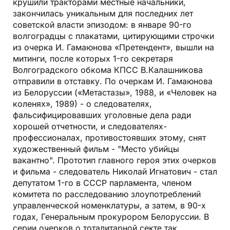
крушили тракторами местные начальники,
закончилась уникальным для последних лет
советской власти эпизодом: в январе 90-го
волгоградцы с плакатами, цитирующими строчки
из очерка И. Гамаюнова «Претендент», вышли на
митинги, после которых 1-го секретаря
Волгоградского обкома КПСС В.Калашникова
отправили в отставку. По очеркам И. Гамаюнова
из Белоруссии («Метастазы», 1988, и «Человек на
коленях», 1989) - о следователях,
фальсифицировавших уголовные дела ради
хорошей отчетности, и следователях-
профессионалах, противостоявших этому, снят
художественный фильм - "Место убийцы
вакантно". Прототип главного героя этих очерков
и фильма - следователь Николай Игнатович - стал
депутатом 1-го в СССР парламента, членом
комитета по расследованию злоупотреблений
управленческой номенклатуры, а затем, в 90-х
годах, Генеральным прокурором Белоруссии. В
серии очерков о тоталитарной секте так