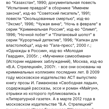
во "Казахстан", 1990; документальная повесть
"Испытание правдой" в сборнике "Именем
закона", изд-во "Советский писатель", 1991;
повести "Окольцованные смертью", изд-во
"Эксмо", 1996; "Чужая вина", "Ночь в феврале" в
серии "Криминальная Россия", изд-во "Олимп",
1996; "Ночной побег" и "Платановый шопот" в
серии "Курортный детектив", 1996; "Капкан для
властолюбца", изд-во "Гала-пресс", 2000 г.;
«Однажды в России», изд-во «Молодая
Гвардия», 2005г. ; «Мученики самообмана»
(Истории недавних заблуждений), Москва, изд-во
«В.А. Стрелецкий», 2007г. - все они основаны на
криминальных коллизиях последних лет. В 2009
году московское издательство АСТ выпустило
книгу прозы И. Гамаюнова «Свободная ладья»,
содержащей рассказы, эссе и роман «Майгун»,
отрывки из которого публиковались в
«Литературной газете». А в марте 2012 года в
московском издательстве "В.А. Стрелецкий"