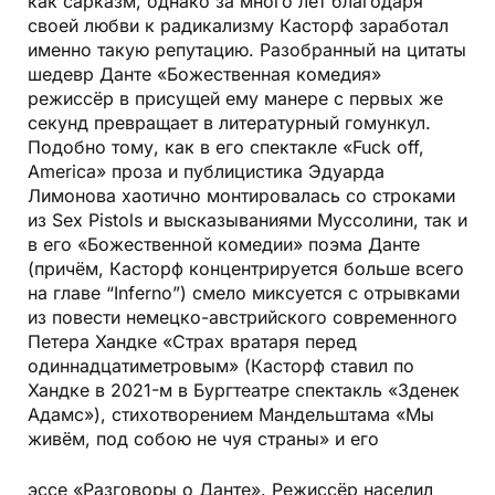
как сарказм, однако за много лет благодаря
своей любви к радикализму Касторф заработал
именно такую репутацию. Разобранный на цитаты
шедевр Данте «Божественная комедия»
режиссёр в присущей ему манере с первых же
секунд превращает в литературный гомункул.
Подобно тому, как в его спектакле «Fuck off,
America» проза и публицистика Эдуарда
Лимонова хаотично монтировалась со строками
из Sex Pistols и высказываниями Муссолини, так и
в его «Божественной комедии» поэма Данте
(причём, Касторф концентрируется больше всего
на главе “Inferno”) смело миксуется с отрывками
из повести немецко-австрийского современного
Петера Хандке «Страх вратаря перед
одиннадцатиметровым» (Касторф ставил по
Хандке в 2021-м в Бургтеатре спектакль «Зденек
Адамс»), стихотворением Мандельштама «Мы
живём, под собою не чуя страны» и его
эссе «Разговоры о Данте». Режиссёр населил