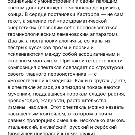
социальных умонастроений и своим палящим
светом доводит каждого человека до кризиса,
конца. В сердце постановки Касторфа — не сам
текст, а явление той «постдраматической
энергетики» (позволим себе воспользоваться
терминологическим лемановским аппаратом).
Два акта постановки алогичны, сотканы из
пёстрых кусочков прозы и поэзии и
«склеиваются» между собой ассоциативным и
сквозным монтажом. При такой гетерогенности
композиция спектакля совпадает со структурой
своего главного первоисточника — с
«Божественной комедией». Как и в кругах Данте,
в спектакле эпизод за эпизодом показываются
мученики, поддавшиеся порокам сладострастия,
чревоугодия, жадности, расточительства,
измены, насилия. Этот спектакль можно назвать
насыщенным коктейлем, в котором в почти
равных пропорциях смешаны несколько языков:
итальянский, английский, русский и сербский
(ярчайшей приправой к нему служит