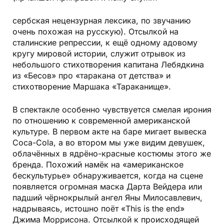
сербская нецензурная лексика, по звучанию
очень похожая на русскую). Отсылкой на
сталинские репрессии, к ещё одному адовому
кругу мировой истории, служит отрывок из
небольшого стихотворения капитана Лебядкина
из «Бесов» про «таракана от детства» и
стихотворение Маршака «Тараканище».
В спектакле особенно чувствуется смелая ирония
по отношению к современной американской
культуре. В первом акте на баре мигает вывеска
Coca-Cola, а во втором мы уже видим девушек,
облачённых в ядрёно-красные костюмы этого же
бренда. Похожий намёк на «американское
бескультурье» обнаруживается, когда на сцене
появляется огромная маска Дарта Вейдера или
падший чёрнокрылый ангел Яны Милосавлевич,
надрываясь, истошно поёт «This is the end»
Джима Моррисона. Отсылкой к происходящей