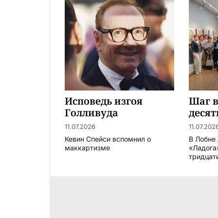
Исповедь изгоя
Шаг в
Голливуда
десят
11.07.2026
11.07.202
Кевин Спейси вспомнил о
В Лобне
маккартизме
«Ладога
тридцати