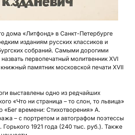
го дома «Литфонд» в Санкт-Петербурге
редким изданиям русских классиков и
рбургских собраний. Самыми дорогими
 назвать первопечатный молитвенник XVI
й книжный памятник московской печати XVII
рги выставлены одно из редчайших
ого «Что ни страница – то слон, то львица»
яр «Бег времени: Стихотворения» А.
ража – с портретом и автографом поэтессы
. Горького 1921 года (240 тыс. руб.). Также
 ценности.