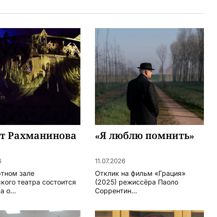
ят Рахманинова
«Я люблю помнить»
6
11.07.2026
ртном зале
Отклик на фильм «Грация»
кого театра состоится
(2025) режиссёра Паоло
 о...
Соррентин...