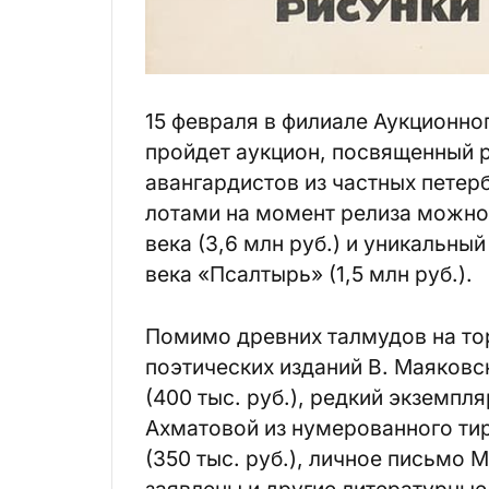
15 февраля в филиале Аукционно
пройдет аукцион, посвященный 
авангардистов из частных пете
лотами на момент релиза можно
века (3,6 млн руб.) и уникальны
века «Псалтырь» (1,5 млн руб.).
Помимо древних талмудов на то
поэтических изданий В. Маяковск
(400 тыс. руб.), редкий экземпл
Ахматовой из нумерованного ти
(350 тыс. руб.), личное письмо М
заявлены и другие литературные