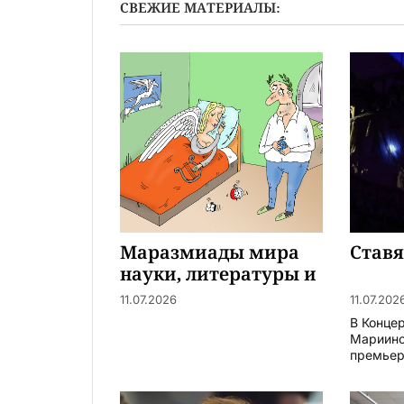
СВЕЖИЕ МАТЕРИАЛЫ:
Маразмиады мира
Став
науки, литературы и
искусства
11.07.2026
11.07.202
В Конце
Мариинс
премьера