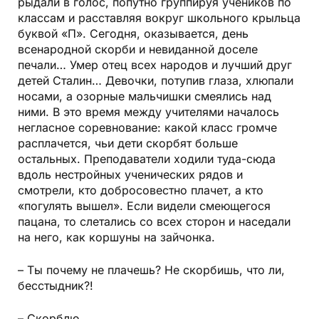
рыдали в голос, попутно группируя учеников по
классам и расставляя вокруг школьного крыльца
буквой «П». Сегодня, оказывается, день
всенародной скорби и невиданной доселе
печали… Умер отец всех народов и лучший друг
детей Сталин… Девочки, потупив глаза, хлюпали
носами, а озорные мальчишки смеялись над
ними. В это время между учителями началось
негласное соревнование: какой класс громче
расплачется, чьи дети скорбят больше
остальных. Преподаватели ходили туда-сюда
вдоль нестройных ученических рядов и
смотрели, кто добросовестно плачет, а кто
«погулять вышел». Если видели смеющегося
пацана, то слетались со всех сторон и наседали
на него, как коршуны на зайчонка.
– Ты почему не плачешь? Не скорбишь, что ли,
бесстыдник?!
– Скорблю…