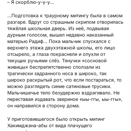
– Я скорблю-у-у-у…
…Подготовка к траурному митингу была в самом
разгаре. Вдруг со страшным скрипом отворилась
тяжёлая школьная дверь. Из неё, подвывая
дурным голосом, вышел недавно наказанный
матерью Радиф… Пока мальчик спускался с
верхнего этажа двухэтажной школы, его лицо
отсырело, а глаза покраснели и опухли от
текущих ручьями слёз. Тянучки «сосновой
живицы» беспрепятственно сползали из
трагически задранного носа в широко, так
широко раскрытый рот, что если постараться, то
можно разглядеть синие сатиновые трусики.
Мальчишечье тело безудержно вздрагивало. Не
переставая издавать звериное «ыы-ггы, ыы-ггы»,
он направился в сторону дома.
У приготовившегося было открыть митинг
Хакимджана-абы от вида плачущего