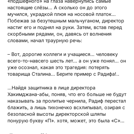
«подшефного» на глаза навернулись самые
настоящие слёзы… А сколько он до этого
мучился, украдкой плюя на носовой платок…
Побежав за безутешным мальчуганом, директор
настиг его и поднял на руки. Затем, встав перед
скорбными рядами, он, давясь от волнения
словами, начал траурную речь:
– Вот, дорогие коллеги и учащиеся… человеку
всего-то-навсего шесть лет… а он уже понял… он
уже осознал, какая это трагедия: потерять
товарища Сталина… Берите пример с Радифа!..
…Найдя защитника в лице директора
Хакимджана-абы, поняв, что его больше не будут
наказывать за пролитые чернила, Радиф перестал
блажить, а лишь тихонечко всхлипывал, озирая с
безопасной высоты директорской шляпы
понурую букву «П». хотя, может, это была «С»…