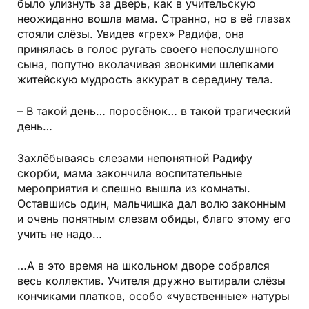
было улизнуть за дверь, как в учительскую
неожиданно вошла мама. Странно, но в её глазах
стояли слёзы. Увидев «грех» Радифа, она
принялась в голос ругать своего непослушного
сына, попутно вколачивая звонкими шлепками
житейскую мудрость аккурат в середину тела.
– В такой день… поросёнок… в такой трагический
день…
Захлёбываясь слезами непонятной Радифу
скорби, мама закончила воспитательные
мероприятия и спешно вышла из комнаты.
Оставшись один, мальчишка дал волю законным
и очень понятным слезам обиды, благо этому его
учить не надо…
…А в это время на школьном дворе собрался
весь коллектив. Учителя дружно вытирали слёзы
кончиками платков, особо «чувственные» натуры