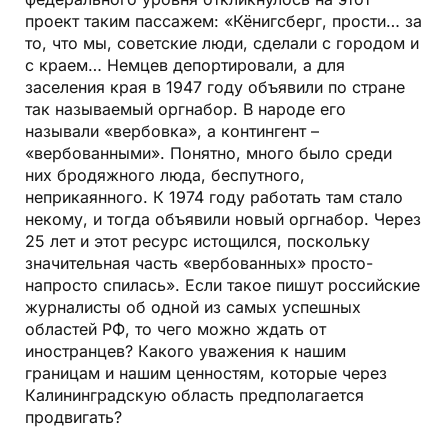
проект таким пассажем: «Кёнигсберг, прости… за
то, что мы, советские люди, сделали с городом и
с краем… Немцев депортировали, а для
заселения края в 1947 году объявили по стране
так называемый оргнабор. В народе его
называли «вербовка», а контингент –
«вербованными». Понятно, много было среди
них бродяжного люда, беспутного,
неприкаянного. К 1974 году работать там стало
некому, и тогда объявили новый оргнабор. Через
25 лет и этот ресурс истощился, поскольку
значительная часть «вербованных» просто-
напросто спилась». Если такое пишут российские
журналисты об одной из самых успешных
областей РФ, то чего можно ждать от
иностранцев? Какого уважения к нашим
границам и нашим ценностям, которые через
Калининградскую область предполагается
продвигать?