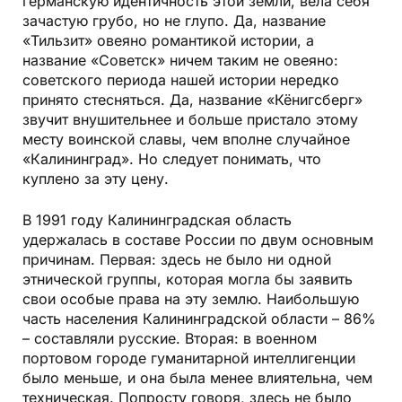
германскую идентичность этой земли, вела себя
зачастую грубо, но не глупо. Да, название
«Тильзит» овеяно романтикой истории, а
название «Советск» ничем таким не овеяно:
советского периода нашей истории нередко
принято стесняться. Да, название «Кёнигсберг»
звучит внушительнее и больше пристало этому
месту воинской славы, чем вполне случайное
«Калининград». Но следует понимать, что
куплено за эту цену.
В 1991 году Калининградская область
удержалась в составе России по двум основным
причинам. Первая: здесь не было ни одной
этнической группы, которая могла бы заявить
свои особые права на эту землю. Наибольшую
часть населения Калининградской области – 86%
– составляли русские. Вторая: в военном
портовом городе гуманитарной интеллигенции
было меньше, и она была менее влиятельна, чем
техническая. Попросту говоря, здесь не было