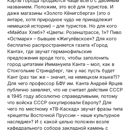
Карты города продаются чаще всего с двойным
названием. Положим, это всё для туристов. И
даже магазины «Золото Кёнигсберга» (это о
янтаре, хотя природное чудо не принадлежит
немецкой истории) – для туристов. Но для кого
«Майбах Хлеб»? «Цветы: Розенштрассе, 1»? Пиво
«Остмарк» – бывшее «Жигулёвское»? Для кого
бесплатно распространяется газета «Город
Канта», где звучат германофильские
предложения вроде того, чтобы заполонить
город цитатами Иммануила Канта – мол, как в
Стокгольме Стриндберг, так у нас пусть будет
Кант (раз так же – значит, на немецком языке?)?
Для чего профессор БФУ им. Канта Андрей Ярцев
публично заявляет, что не считает действия СССР
в 1945 году абсолютно справедливыми, потому
что войска СССР оккупировали Европу? Для
чего по местному «ТВ-Каскад» звучат фразы типа
«рецепты Восточной Пруссии – наше культурное
наследие»? И с какой целью положен возле
кафедрального собора закладной камень с