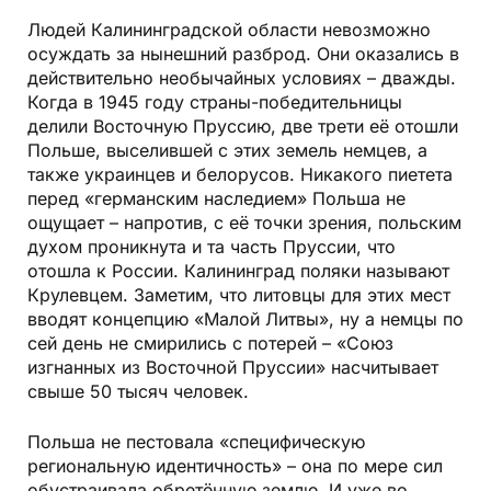
Людей Калининградской области невозможно
осуждать за нынешний разброд. Они оказались в
действительно необычайных условиях – дважды.
Когда в 1945 году страны-победительницы
делили Восточную Пруссию, две трети её отошли
Польше, выселившей с этих земель немцев, а
также украинцев и белорусов. Никакого пиетета
перед «германским наследием» Польша не
ощущает – напротив, с её точки зрения, польским
духом проникнута и та часть Пруссии, что
отошла к России. Калининград поляки называют
Крулевцем. Заметим, что литовцы для этих мест
вводят концепцию «Малой Литвы», ну а немцы по
сей день не смирились с потерей – «Союз
изгнанных из Восточной Пруссии» насчитывает
свыше 50 тысяч человек.
Польша не пестовала «специфическую
региональную идентичность» – она по мере сил
обустраивала обретённую землю. И уже во