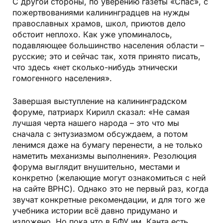
С другой стороны, по уверению газеты «Спас», с
пожертвованиями калининградцев на нужды
православных храмов, школ, приютов дело
обстоит неплохо. Как уже упоминалось,
подавляющее большинство населения области –
русские; это и сейчас так, хотя принято писать,
что здесь «нет сколько-нибудь этнически
гомогенного населения».
Завершая выступление на калининградском
форуме, патриарх Кирилл сказал: «Не самая
лучшая черта нашего народа – это что мы
сначала с энтузиазмом обсуждаем, а потом
ленимся даже на бумагу перенести, а не только
наметить механизмы выполнения». Резолюция
форума выглядит внушительно, местами и
конкретно (желающие могут ознакомиться с ней
на сайте ВРНС). Однако это не первый раз, когда
звучат конкретные рекомендации, и для того же
учебника истории всё давно придумано и
изложено. Но пока что в БФУ им. Канта есть