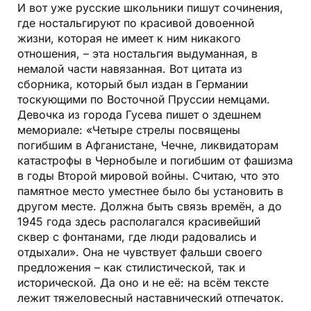
И вот уже русские школьники пишут сочинения,
где ностальгируют по красивой довоенной
жизни, которая не имеет к ним никакого
отношения, – эта ностальгия выдуманная, в
немалой части навязанная. Вот цитата из
сборника, который был издан в Германии
тоскующими по Восточной Пруссии немцами.
Девочка из города Гусева пишет о здешнем
мемориале: «Четыре стрелы посвящены
погибшим в Афганистане, Чечне, ликвидаторам
катастрофы в Чернобыле и погибшим от фашизма
в годы Второй мировой войны. Считаю, что это
памятное место уместнее было бы установить в
другом месте. Должна быть связь времён, а до
1945 года здесь располагался красивейший
сквер с фонтанами, где люди радовались и
отдыхали». Она не чувствует фальши своего
предложения – как стилистической, так и
исторической. Да оно и не её: на всём тексте
лежит тяжеловесный наставнический отпечаток.