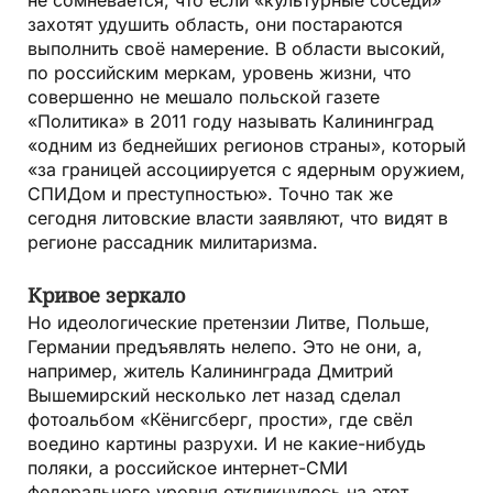
не сомневается, что если «культурные соседи»
захотят удушить область, они постараются
выполнить своё намерение. В области высокий,
по российским меркам, уровень жизни, что
совершенно не мешало польской газете
«Политика» в 2011 году называть Калининград
«одним из беднейших регионов страны», который
«за границей ассоциируется с ядерным оружием,
СПИДом и преступностью». Точно так же
сегодня литовские власти заявляют, что видят в
регионе рассадник милитаризма.
Кривое зеркало
Но идеологические претензии Литве, Польше,
Германии предъявлять нелепо. Это не они, а,
например, житель Калининграда Дмитрий
Вышемирский несколько лет назад сделал
фотоальбом «Кёнигсберг, прости», где свёл
воедино картины разрухи. И не какие-нибудь
поляки, а российское интернет-СМИ
федерального уровня откликнулось на этот