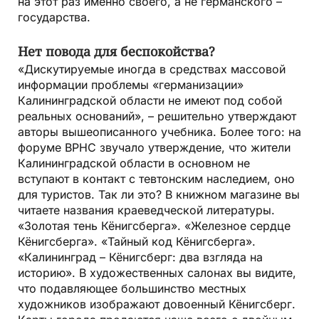
на этот раз именно своего, а не германского –
государства.
Нет повода для беспокойства?
«Дискутируемые иногда в средствах массовой
информации проблемы «германизации»
Калининградской области не имеют под собой
реальных оснований», – решительно утверждают
авторы вышеописанного учебника. Более того: на
форуме ВРНС звучало утверждение, что жители
Калининградской области в основном не
вступают в контакт с тевтонским наследием, оно
для туристов. Так ли это? В книжном магазине вы
читаете названия краеведческой литературы.
«Золотая тень Кёнигсберга». «Железное сердце
Кёнигсберга». «Тайный код Кёнигсберга».
«Калининград – Кёнигсберг: два взгляда на
историю». В художественных салонах вы видите,
что подавляющее большинство местных
художников изображают довоенный Кёнигсберг.