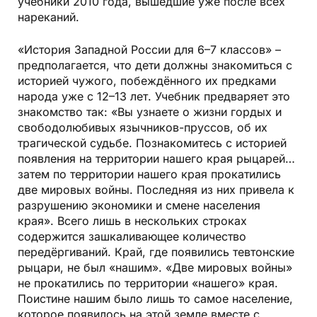
учебники 2010 года, вышедшие уже после всех
нареканий.
«История Западной России для 6–7 классов» –
предполагается, что дети должны знакомиться с
историей чужого, побеждённого их предками
народа уже с 12–13 лет. Учебник предваряет это
знакомство так: «Вы узнаете о жизни гордых и
свободолюбивых язычников-пруссов, об их
трагической судьбе. Познакомитесь с историей
появления на территории нашего края рыцарей…
затем по территории нашего края прокатились
две мировых войны. Последняя из них привела к
разрушению экономики и смене населения
края». Всего лишь в нескольких строках
содержится зашкаливающее количество
передёргиваний. Край, где появились тевтонские
рыцари, не был «нашим». «Две мировых войны»
не прокатились по территории «нашего» края.
Поистине нашим было лишь то самое население,
которое появилось на этой земле вместе с