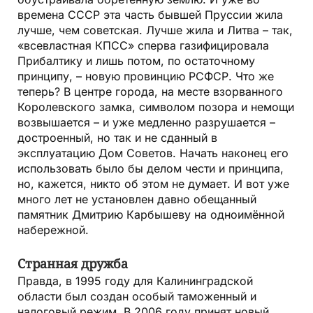
времена СССР эта часть бывшей Пруссии жила
лучше, чем советская. Лучше жила и Литва – так,
«всевластная КПСС» сперва газифицировала
Прибалтику и лишь потом, по остаточному
принципу, – новую провинцию РСФСР. Что же
теперь? В центре города, на месте взорванного
Королевского замка, символом позора и немощи
возвышается – и уже медленно разрушается –
достроенный, но так и не сданный в
эксплуатацию Дом Советов. Начать наконец его
использовать было бы делом чести и принципа,
но, кажется, никто об этом не думает. И вот уже
много лет не установлен давно обещанный
памятник Дмитрию Карбышеву на одноимённой
набережной.
Странная дружба
Правда, в 1995 году для Калининградской
области был создан особый таможенный и
налоговый режим. В 2006 году принят новый