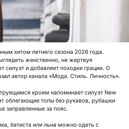
ным хитом летнего сезона 2026 года.
ыглядеть женственно, не жертвуя
т силуэт и добавляет походке грации. О
азал
автор канала «Мода. Стиль. Личность».
струящимся кроем напоминает силуэт New
дят облегающие топы без рукавов, рубашки
ше заправленные за пояс.
ка, батиста или льна можно одеть с