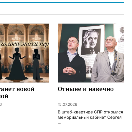
танет новой
Отныне и навечно
ной
евской?
6
15.07.2026
В штаб-квартире СПР открылся
мемориальный кабинет Сергея
...