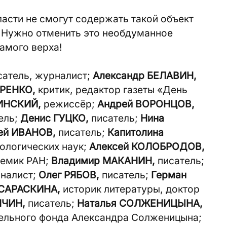
асти не смогут содержать такой объект
. Нужно отменить это необдуманное
амого верха!
атель, журналист;
Александр БЕЛАВИН,
РЕНКО,
критик, редактор газеты «День
ИНСКИЙ,
режиссёр;
Андрей ВОРОНЦОВ,
ель;
Денис ГУЦКО,
писатель;
Нина
ей ИВАНОВ,
писатель;
Капитолина
ологических наук;
Алексей КОЛОБРОДОВ,
емик РАН;
Владимир МАКАНИН,
писатель;
рналист;
Олег РЯБОВ,
писатель;
Герман
САРАСКИНА,
историк литературы, доктор
НЧИН,
писатель;
Наталья СОЛЖЕНИЦЫНА,
тельного фонда Александра Солженицына;