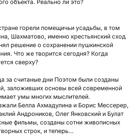
го объекта. Реально ли это?
 стране горели помещичьи усадьбы, в том
яна, Шахматово, именно крестьянский сход
нял решение о сохранении пушкинской
ния. Что же творится сегодня? Когда
ется сверху?
а за считаные дни Поэтом были созданы
ий, заложивших основы всей современной
нимает умы многих мыслителей.
зжали Белла Ахмадулина и Борис Мессерер,
клий Андроников, Олег Янковский и Булат
сные фильмы, созданы сотни живописных
творных строк, и теперь…