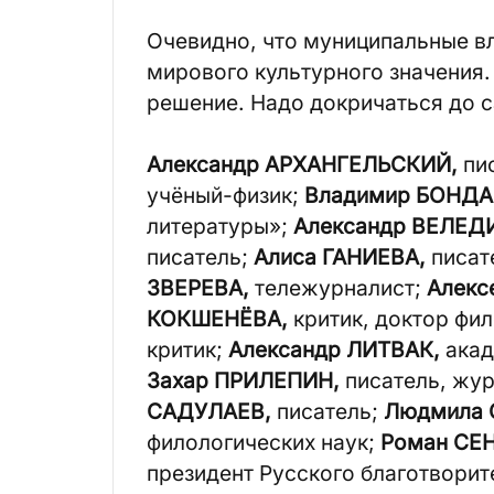
Очевидно, что муниципальные вл
мирового культурного значения
решение. Надо докричаться до с
Александр АРХАНГЕЛЬСКИЙ,
пис
учёный-физик;
Владимир БОНДА
литературы»;
Александр ВЕЛЕД
писатель;
Алиса ГАНИЕВА,
писат
ЗВЕРЕВА,
тележурналист;
Алекс
КОКШЕНЁВА,
критик, доктор фил
критик;
Александр ЛИТВАК,
акад
Захар ПРИЛЕПИН,
писатель, жу
САДУЛАЕВ,
писатель;
Людмила 
филологических наук;
Роман СЕ
президент Русского благотвори