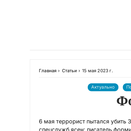
Главная
Статьи
15 мая 2023 г.
Актуально
П
Ф
6 мая террорист пытался убить 
спецслужб ясен: писатель форм