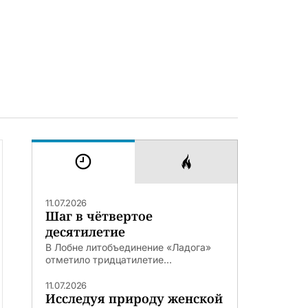
11.07.2026
Шаг в чётвертое
десятилетие
В Лобне литобъединение «Ладога»
отметило тридцатилетие...
11.07.2026
Исследуя природу женской