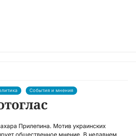
олитика
События и мнения
отоглас
Захара Прилепина. Мотив украинских
ирует общественное мнение. В недавнем