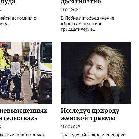
ивуда
десятилетие
6
11.07.2026
пейси вспомнил о
В Лобне литобъединение
изме
«Ладога» отметило
тридцатилетие...
«невыясненных
Исследуя природу
ятельствах»
женской травмы
6
11.07.2026
 латвийских тюрьмах
Трагедия Софокла и сценарий