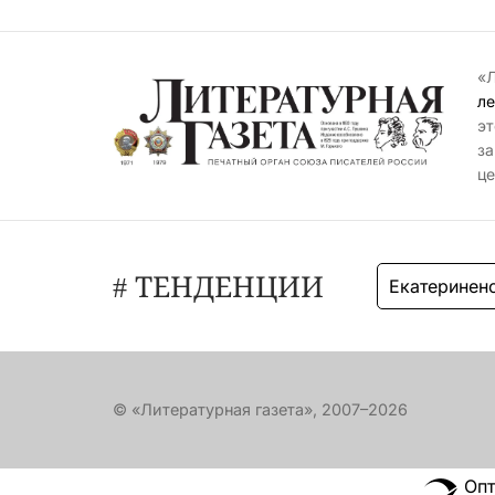
«Л
ле
эт
за
це
# ТЕНДЕНЦИИ
Екатеринен
© «Литературная газета», 2007–2026
Опт