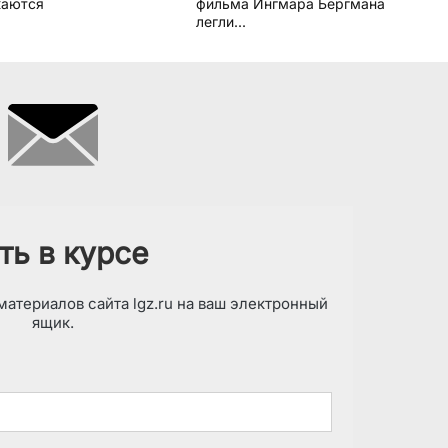
жаются
фильма Ингмара Бергмана
легли...
ть в курсе
атериалов сайта lgz.ru на ваш электронный
ящик.