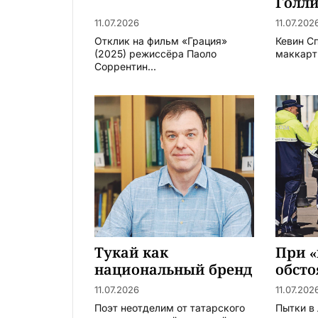
Голл
11.07.2026
11.07.202
Отклик на фильм «Грация»
Кевин С
(2025) режиссёра Паоло
маккарт
Соррентин...
Тукай как
При 
национальный бренд
обсто
11.07.2026
11.07.202
Поэт неотделим от татарского
Пытки в