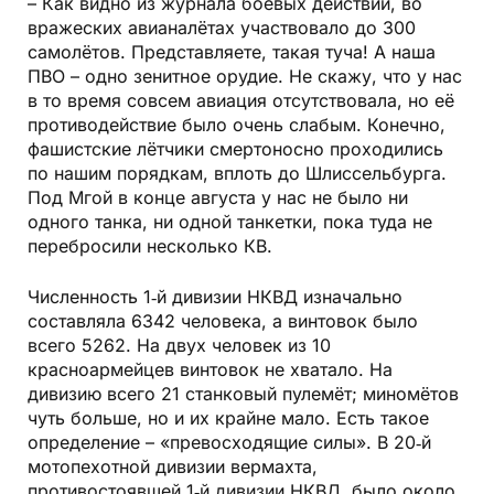
– Как видно из журнала боевых действий, во
вражеских авианалётах участвовало до 300
самолётов. Представляете, такая туча! А наша
ПВО – одно зенитное орудие. Не скажу, что у нас
в то время совсем авиация отсутствовала, но её
противодействие было очень слабым. Конечно,
фашистские лётчики смертоносно проходились
по нашим порядкам, вплоть до Шлиссельбурга.
Под Мгой в конце августа у нас не было ни
одного танка, ни одной танкетки, пока туда не
перебросили несколько КВ.
Численность 1‑й дивизии НКВД изначально
составляла 6342 человека, а винтовок было
всего 5262. На двух человек из 10
красноармейцев винтовок не хватало. На
дивизию всего 21 станковый пулемёт; миномётов
чуть больше, но и их крайне мало. Есть такое
определение – «превосходящие силы». В 20‑й
мотопехотной дивизии вермахта,
противостоявшей 1‑й дивизии НКВД, было около