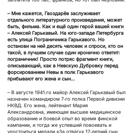
– Мне кажется, Гвоздарёв заслуживает
отдельного литературного произведения, может
быть, фильма. Как и ещё один герой вашей книги
– Алексей Гарькавый. На юго-западе Петербурга
есть улица Пограничника Гарькавого. Но
останови на ней десять человек и спроси, кто он
такой, в лучшем случае один иронично ответит:
пограничник! Просто потряс фрагмент книги,
описывающий, как в Невскую Дубровку перед
форсированием Невы в полк Гарькавого
прибывают его жена и сын…
– В августе 1941‑го майор Алексей Гарькавый был
назначен командиром 7‑го полка Первой дивизии
НКВД. Его жена, лейтенант Мария
Александровна, имеющая высшее медицинское
образование и боевой опыт во время финской
кампании, и тогда же успевший повоевать и
удостоиться медали «За отвагу» 17‑летний сын