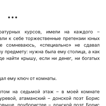
* * *
ратурных курсов, имели на каждого –
али к себе торжественные претензии юных
не сомневаюсь, «специально» не сдавал
му предмету: нужна была ему столица, а как
де найти крышу, если ни денег, ни богатых
тдал ему ключ от комнаты.
фтом на седьмой этаж – в моей комнате
буревой, атаманский – донской поэт Борис
повыше, поубористее – донской поэт Борис