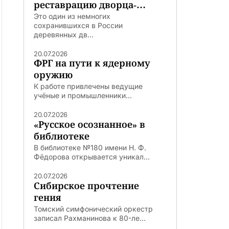
реставрацию дворца-
театра
Это один из немногих
сохранившихся в России
деревянных дв...
20.07.2026
ФРГ на пути к ядерному
оружию
К работе привлечены ведущие
учёные и промышленники...
20.07.2026
«Русское осознанное» в
библиотеке
В библиотеке №180 имени Н. Ф.
Фёдорова открывается уникал...
20.07.2026
Сибирское прочтение
гения
Томский симфонический оркестр
записал Рахманинова к 80-ле...