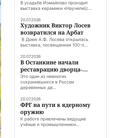
В усадьбе Измайлово проходит
выставка керамики «Научили(с...
20.07.2026
Художник Виктор Лосев
возвратился на Арбат
В Доме А.Ф. Лосева открылась
выставка, посвященная 100-л...
20.07.2026
В Останкине начали
реставрацию дворца-
театра
Это один из немногих
сохранившихся в России
деревянных дв...
20.07.2026
ФРГ на пути к ядерному
оружию
К работе привлечены ведущие
учёные и промышленники...