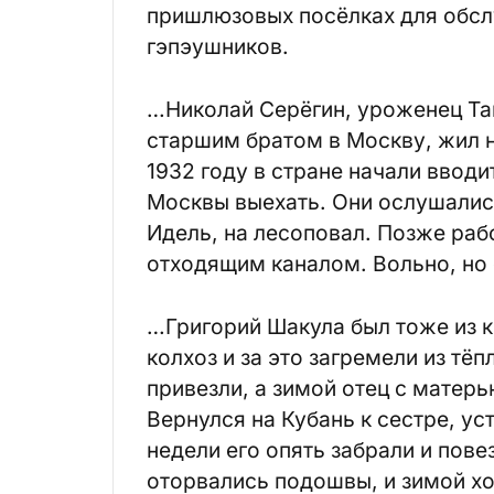
пришлюзовых посёлках для обсл
гэпэушников.
…Николай Серёгин, уроженец Та
старшим братом в Москву, жил н
1932 году в стране начали ввод
Москвы выехать. Они ослушались.
Идель, на лесоповал. Позже раб
отходящим каналом. Вольно, но 
…Григорий Шакула был тоже из к
колхоз и за это загремели из тё
привезли, а зимой отец с матерь
Вернулся на Кубань к сестре, ус
недели его опять забрали и пове
оторвались подошвы, и зимой хо