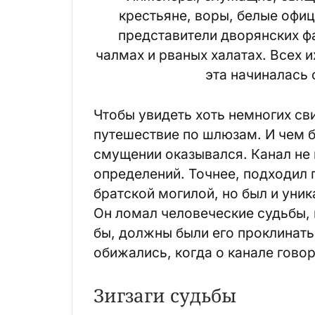
крестьяне, воры, белые офиц
представители дворянских ф
чалмах и рваных халатах. Всех 
эта начиналась
Чтобы увидеть хоть немногих св
путешествие по шлюзам. И чем 
смущении оказывался. Канал не 
определений. Точнее, подходил п
братской могилой, но был и ун
Он ломал человеческие судьбы, н
бы, должны были его проклинать,
обижались, когда о канале говор
Зигзаги судьбы