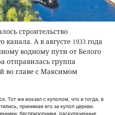
чалось строительство
 канала. А в августе 1933 года
нному водному пути от Белого
ра отправилась группа
й во главе с Максимом
. Тот же вокзал с куполом, что и тогда, в
тились, принимая его за купол церкви.
нники, беспризорники, раскулаченные