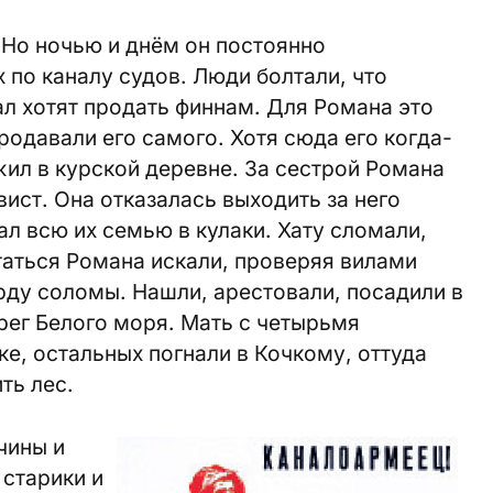
Но ночью и днём он постоянно
 по каналу судов. Люди болтали, что
ал хотят продать финнам. Для Романа это
родавали его самого. Хотя сюда его когда-
 жил в курской деревне. За сестрой Романа
ист. Она отказалась выходить за него
ал всю их семью в кулаки. Хату сломали,
таться Романа искали, проверяя вилами
рду соломы. Нашли, арестовали, посадили в
ерег Белого моря. Мать с четырьмя
, остальных погнали в Кочкому, оттуда
ть лес.
чины и
старики и