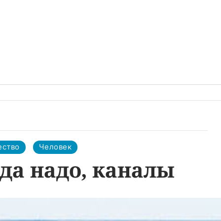
ество
Человек
уда надо, каналы