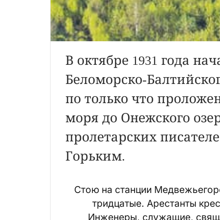
В октябре 1931 года на
Беломорско-Балтийского
по только что проложе
моря до Онежского озе
пролетарских писателе
Горьким.
Стою на станции Медвежьегорск
тридцатые. Арестанты крес
Инженеры, служащие, свяще