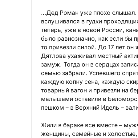
…Дед Роман уже плохо слышал. 
вслушивался в гудки проходящих
теперь, уже в новой России, кан
было равнозначно, как если бы п
то привезли силой. До 17 лет он
Дятлова ухаживал местный актив
замуж. Тогда он в сердцах запис
семью забрали. Успевшего спря
каждую копну сена, каждую ски
товарный вагон и привезли на б
малышами оставили в Беломорске
пешком – в Верхний Идель – вали
Жили в бараке все вместе – муж
женщины, семейные и холостые, 