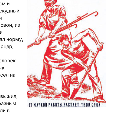
ом и
скудный,
и
свои, из
и
нял норму,
арцер,
еловек
як
 сел на
 выжил,
 разным
ли в