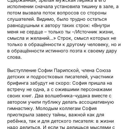
Сдержанная, зрелая мужская лирика в его
исполнении сначала установила тишину в зале, а
потом вызвала поток вопросов со стороны
слушателей. Видимо, было трудно остаться
равнодушным к автору таких строк: «Внутри
меня не сердце – только ты –/Источник жизни,
смысла и желаний…» Строк, смысл которых не
только в обращённости к другому человеку, но и
в обращённости истинного поэта к своему дару
слова.
Выступление Софии Парипской, члена Союза
детских и подростковых писателей, участники
брифинга забудут не скоро: София пришла на
встречу не одна, а с ожившими персонажами
своих книг. Два волшебника-чудака вместе с
автором учили публику делать ассоциативную
гимнастику. Молодым коллегам София
приоткрыла завесу тайны, важной как для
ребёнка, так и для детского писателя: в жизни
надо делиться. И если ты делишься мыслями с