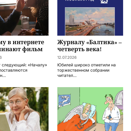
у в интернете
Журналу «Балтика» –
минают фильм
четверть века!
начало» (2014
6
12.07.2026
 режиссёра
т следующий: «Началу»
Юбилей широко отметили на
а Кэхилла
поставляются
торжественном собрании
...
читател...