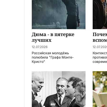
Дюма - в пятерке
Почем
лучших
вспо
«Я – 
12.07.2026
12.07.202
года)
Российская молодёжь
Контекс
Майк
полюбила "Графа Монте-
противо
Кристо"
современ