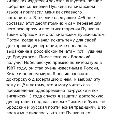
китайских издателей захотел выпустить полное
собрание сочинений Пушкина на китайском
языке и пригласил меня как главного
составителя. В течение следующих 4–5 лет я
составил этот десятитомник и сам перевёл для
него всю прозу и все стихотворения Пушкина.
Таким образом я и стал китайским пушкинистом.
Потом, когда я начал искать тему для своей
докторской диссертации, мне попалось
выражение в российской печати – «от Пушкина
до Бродского». После того как Бродский
получил Нобелевскую премию по литературе в
1987 году, он стал очень известным в России,
Китае и во всём мире. Я решил написать
докторскую диссертацию о нём. Я выбрал эту
тему ещё и потому, что я могу читать его
произведения одновременно по-русски и по-
английски. 3 года спустя я защитил докторскую
диссертацию под названием «Письма в бутылке:
Бродский и русская поэтическая традиция». В то
время мне виделось, что «от Пушкина до