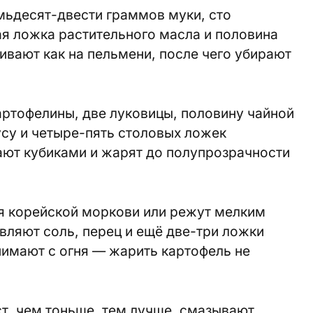
мьдесят-двести граммов муки, сто
я ложка растительного масла и половина
ивают как на пельмени, после чего убирают
артофелины, две луковицы, половину чайной
усу и четыре-пять столовых ложек
ают кубиками и жарят до полупрозрачности
ля корейской моркови или режут мелким
авляют соль, перец и ещё две-три ложки
нимают с огня — жарить картофель не
ст, чем тоньше, тем лучше, смазывают