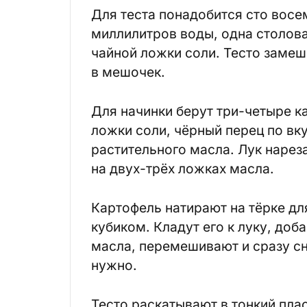
Для теста понадобится сто восе
миллилитров воды, одна столова
чайной ложки соли. Тесто замеш
в мешочек.
Для начинки берут три-четыре к
ложки соли, чёрный перец по вк
растительного масла. Лук нарез
на двух-трёх ложках масла.
Картофель натирают на тёрке д
кубиком. Кладут его к луку, доб
масла, перемешивают и сразу с
нужно.
Тесто раскатывают в тонкий пла