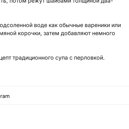
ать, потом режут шайбами толщиной два-
одсоленной воде как обычные вареники или
мяной корочки, затем добавляют немного
епт традиционного супа с перловкой.
gram