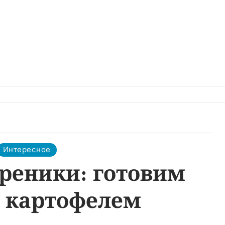
Интересное
реники: готовим
с картофелем