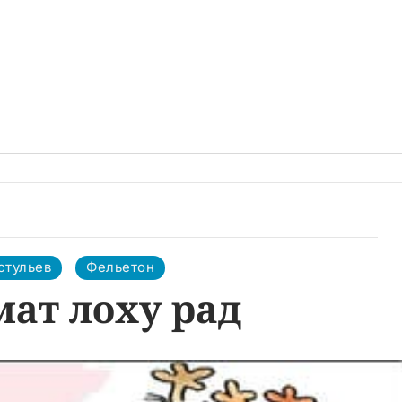
стульев
Фельетон
ат лоху рад