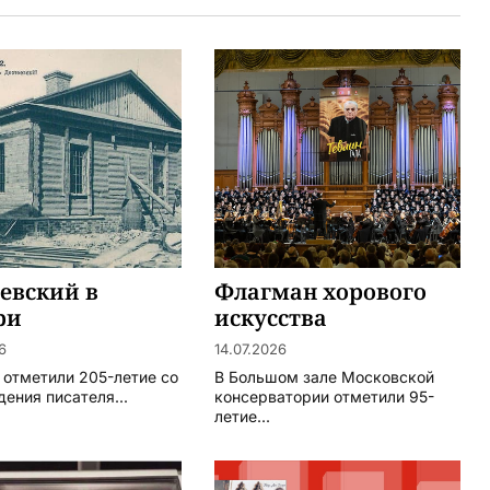
евский в
Флагман хорового
ри
искусства
6
14.07.2026
 отметили 205-летие со
В Большом зале Московской
ения писателя...
консерватории отметили 95-
летие...