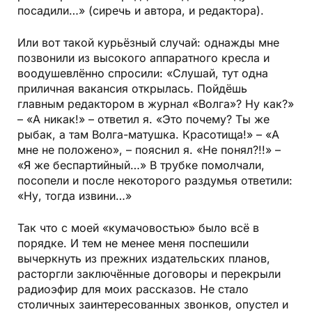
посадили…» (сиречь и автора, и редактора).
Или вот такой курьёзный случай: однажды мне
позвонили из высокого аппаратного кресла и
воодушевлённо спросили: «Слушай, тут одна
приличная вакансия открылась. Пойдёшь
главным редактором в журнал «Волга»? Ну как?»
– «А никак!» – ответил я. «Это почему? Ты же
рыбак, а там Волга-матушка. Красотища!» – «А
мне не положено», – пояснил я. «Не понял?!!» –
«Я же беспартийный…» В трубке помолчали,
посопели и после некоторого раздумья ответили:
«Ну, тогда извини…»
Так что с моей «кумачовостью» было всё в
порядке. И тем не менее меня поспешили
вычеркнуть из прежних издательских планов,
расторгли заключённые договоры и перекрыли
радиоэфир для моих рассказов. Не стало
столичных заинтересованных звонков, опустел и