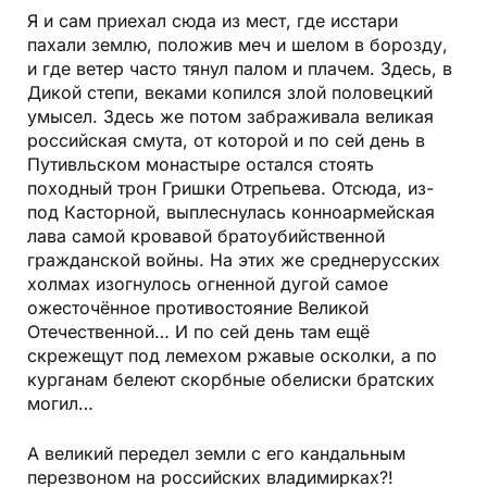
Я и сам приехал сюда из мест, где исстари
пахали землю, положив меч и шелом в борозду,
и где ветер часто тянул палом и плачем. Здесь, в
Дикой степи, веками копился злой половецкий
умысел. Здесь же потом забраживала великая
российская смута, от которой и по сей день в
Путивльском монастыре остался стоять
походный трон Гришки Отрепьева. Отсюда, из-
под Касторной, выплеснулась конноармейская
лава самой кровавой братоубийственной
гражданской войны. На этих же среднерусских
холмах изогнулось огненной дугой самое
ожесточённое противостояние Великой
Отечественной… И по сей день там ещё
скрежещут под лемехом ржавые осколки, а по
курганам белеют скорбные обелиски братских
могил…
А великий передел земли с его кандальным
перезвоном на российских владимирках?!