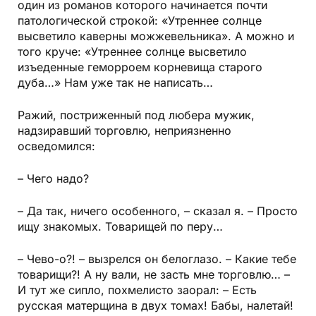
один из романов которого начинается почти
патологической строкой: «Утреннее солнце
высветило каверны можжевельника». А можно и
того круче: «Утреннее солнце высветило
изъеденные геморроем корневища старого
дуба…» Нам уже так не написать…
Ражий, постриженный под любера мужик,
надзиравший торговлю, неприязненно
осведомился:
– Чего надо?
– Да так, ничего особенного, – сказал я. – Просто
ищу знакомых. Товарищей по перу…
– Чево-о?! – вызрелся он белоглазо. – Какие тебе
товарищи?! А ну вали, не засть мне торговлю… –
И тут же сипло, похмелисто заорал: – Есть
русская матерщина в двух томах! Бабы, налетай!