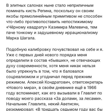
В элитных салонах ныне стало неприличным
поминать кисть Репина, поскольку он своим
якобы прямолинейным примитивом не способен
что-либо противопоставить непостижимому
«Чёрному квадрату» Казимира Малевича, тем
паче тонкому и задушевному иррационализму
Марка Шагала.
Подобную калибровку почувствовал на себе и я.
Уже с первых дней нового порядка меня
определили в состав «бывших», не отвечающих
духу современности, хотя меня никак нельзя
было упрекнуть в том, что я баловался
соцреализмом и угодничал перед прежним
режимом. Алексей Кондратович, ответсекретарь
«Нового мира», в своём дневнике ещё в 1966
году вспоминает, как его вызывали в Главлит по
поводу моего рассказа «За долами, за лесами».
Начальник Главлита, некий Аветисян,
резюмировал: «В тридцать седьмом году вас бы