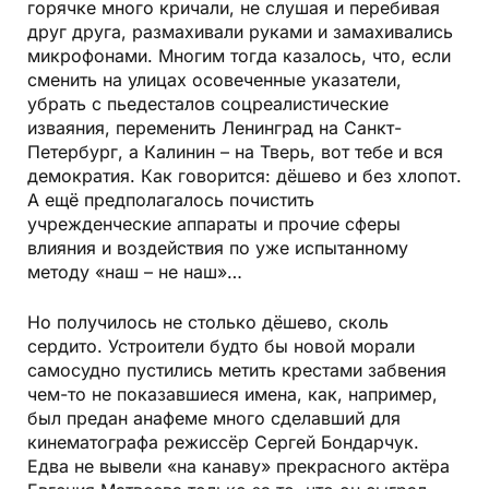
горячке много кричали, не слушая и перебивая
друг друга, размахивали руками и замахивались
микрофонами. Многим тогда казалось, что, если
сменить на улицах осовеченные указатели,
убрать с пьедесталов соцреалистические
изваяния, переменить Ленинград на Санкт-
Петербург, а Калинин – на Тверь, вот тебе и вся
демократия. Как говорится: дёшево и без хлопот.
А ещё предполагалось почистить
учрежденческие аппараты и прочие сферы
влияния и воздействия по уже испытанному
методу «наш – не наш»…
Но получилось не столько дёшево, сколь
сердито. Устроители будто бы новой морали
самосудно пустились метить крестами забвения
чем-то не показавшиеся имена, как, например,
был предан анафеме много сделавший для
кинематографа режиссёр Сергей Бондарчук.
Едва не вывели «на канаву» прекрасного актёра