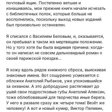
почтовый ящик. Постепенно ветшая и
изнашиваясь, мои прежние книги начали исчезать
с библиотечных полок, которые больше не
восполнялись, поскольку выход новых изданий
был произвольно остановлен.
Я списался с Василием Беловым, и, оказывается,
он пребывал в таком же мертвящем положении.
Но у того хотя бы была видимая причина: когда-
то он написал не совсем дальновидный роман о
своей парижской поездке…
Я хожу вдоль рядов книжного сброса, выискивая
знакомые имена. Вот сощуренно усмехается с
обложки Анатолий Рыбаков, уже упокоившийся
за океаном. А это добродушно растягивает до
ушей свои подростковые губы Анатолий Алексин,
тоже облюбовавший для творчества иные берега.
У него в развале сразу аж четыре тома! Везёт же
человеку! А вот и новый кумир, Виктор Пелевин,