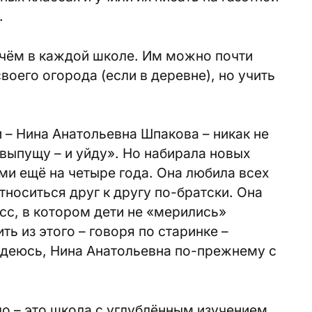
.
ричём в каждой школе. Им можно почти
своего огорода (если в деревне), но учить
 – Нина Анатольевна Шпакова – никак не
 выпущу – и уйду». Но набирала новых
ми ещё на четыре года. Она любила всех
относиться друг к другу по-братски. Она
с, в котором дети не «мерились»
ь из этого – говоря по старинке –
адеюсь, Нина Анатольевна по-прежнему с
о – это школа с углублённым изучением