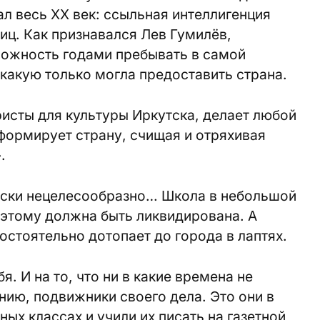
л весь XX век: ссыльная интеллигенция
иц. Как признавался Лев Гумилёв,
можность годами пребывать в самой
какую только могла предоставить страна.
ристы для культуры Иркутска, делает любой
формирует страну, счищая и отряхивая
.
чески нецелесообразно… Школа в небольшой
этому должна быть ликвидирована. А
стоятельно дотопает до города в лаптях.
я. И на то, что ни в какие времена не
нию, подвижники своего дела. Это они в
ных классах и учили их писать на газетной