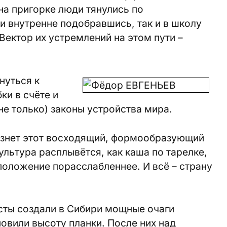
на пригорке люди тянулись по
 внутренне подобравшись, так и в школу
Вектор их устремлений на этом пути –
нуться к
ки в счёте и
не только) законы устройства мира.
чезнет этот восходящий, формообразующий
ультура расплывётся, как каша по тарелке,
положение порасслабленнее. И всё – страну
сты создали в Сибири мощные очаги
новили высоту планки. После них над