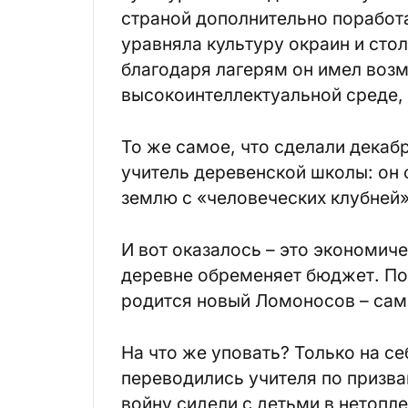
страной дополнительно поработа
уравняла культуру окраин и стол
благодаря лагерям он имел воз
высокоинтеллектуальной среде, 
То же самое, что сделали декаб
учитель деревенской школы: он 
землю с «человеческих клубней»
И вот оказалось – это экономи
деревне обременяет бюджет. По
родится новый Ломоносов – само
На что же уповать? Только на себ
переводились учителя по призва
войну сидели с детьми в нетопле