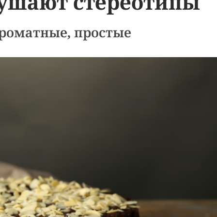
рушают стереотипы
роматные, простые