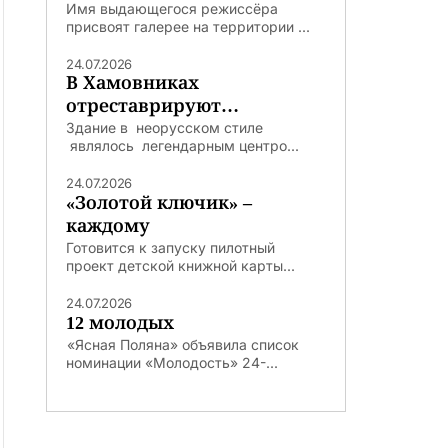
Имя выдающегося режиссёра
присвоят галерее на территории ...
24.07.2026
В Хамовниках
отреставрируют
легендарную Погодинскую
Здание в неорусском стиле
являлось легендарным центро...
избу
24.07.2026
«Золотой ключик» –
каждому
Готовится к запуску пилотный
проект детской книжной карты...
24.07.2026
12 молодых
«Ясная Поляна» объявила список
номинации «Молодость» 24-...