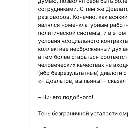
думаю, позволял себе быть бол
сотрудниками. С тем же Довлатов
разговоров. Конечно, как всяки
являлся номенклатурным работн
политической системы, и в этом
условия «социального контракта
коллективе несброженный дух а
а тем более стараться соответс
человеческих качествах не вход
(ибо безрезультатные) диалоги 
«– Довлатов, вы пьяны! – сказал
– Ничего подобного!
Тень безграничной усталости ом