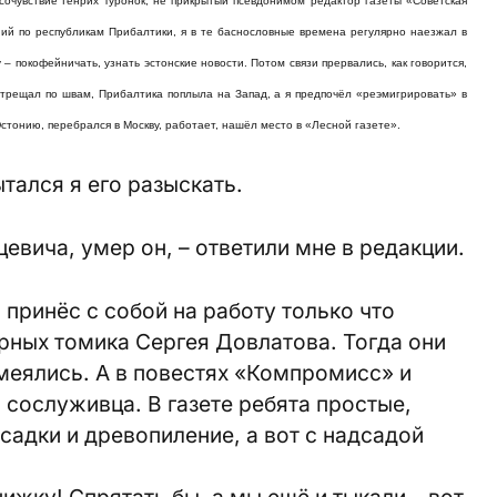
сочувствие Генрих Туронок, не прикрытый псевдонимом редактор газеты «Советская
ий по республикам Прибалтики, я в те баснословные времена регулярно наезжал в
 – покофейничать, узнать эстонские новости. Потом связи прервались, как говорится,
атрещал по швам, Прибалтика поплыла на Запад, а я предпочёл «реэмигрировать» в
стонию, перебрался в Москву, работает, нашёл место в «Лесной газете».
тался я его разыскать.
цевича, умер он, – ответили мне в редакции.
о принёс с собой на работу только что
рных томика Сергея Довлатова. Тогда они
смеялись. А в повестях «Компромисс» и
сослуживца. В газете ребята простые,
садки и древопиление, а вот с надсадой
нижку! Спрятать бы, а мы ещё и тыкали – вот