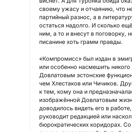
виснет. А для Туронка обида ока
своему ужасу и отчаянию, что не
партийный разнос, а в литератур
остаться надолго. И сколько ещ
ним, а то и внесут в поговорку, 
писанине хоть грамм правды.
«Компромисс» был издан в эмигр
или особенно насмешить никого
Довлатовым эстонские функцио
чем Хлестаков или Чичиков. Друг
к тем, кому она и предназначала
изображённой Довлатовым жизни
доводилось видеть его в работе,
руководит редакцией или наскол
бюрократических коридорах. Со 