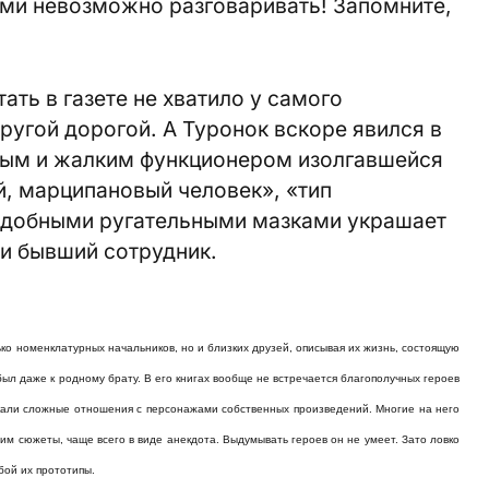
вами невозможно разговаривать! Запомните,
ать в газете не хватило у самого
ругой дорогой. А Туронок вскоре явился в
ным и жалким функционером изолгавшейся
, марципановый человек», «тип
подобными ругательными мазками украшает
и бывший сотрудник.
ько номенклатурных начальников, но и близких друзей, описывая их жизнь, состоящую
ыл даже к родному брату. В его книгах вообще не встречается благополучных героев
икали сложные отношения с персонажами собственных произведений. Многие на него
м сюжеты, чаще всего в виде анекдота. Выдумывать героев он не умеет. Зато ловко
бой их прототипы.