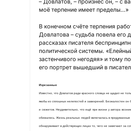
– Довлатов, – произнёс он, – с 
моё терпение имеет пределы…»
В конечном счёте терпения работ
Довлатова – судьба повела его д
рассказах писателя беспринцип
политической системы. «Елейный
застенчивого негодяя» и тому 
его портрет вышедший в писател
Изрезанные
Известно, что Довлатов ради красного словца не щадил не тол
якобы из сплошных нелепостей и завихрений. Безжалостен он б
и сюжетов. Неудивительно, что ещё при жизни у автора возн
обижались. Жизнь реальных людей включалась в придуманные и
обнаруживает в действующих лицах то, чего не замечают за со