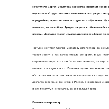
Почитатели Сергея Довлатова наверняка вспомнят среди е
единственный удостаивается оскорбительных реприз автор
определённо, прототип мало походил на изображение. Ну и
вымысел, на гиперболу. Трудно спорить с объявившейся в
некому… Довлатов творил «художественной резьбой по людя
Третьего сентября Сергею Довлатову исполнилось бы семьде
«забронзовел» и так далеко отошло его время. В дни юбил
современном мире, что и как бы он смог написать, на какую «
высмеял и прищучил и т.д. По-моему, пустое это занятие: 
обстоятельства, но и сами люди, их настроения и взгляды, ха
Довлатов, вернись он при жизни в Россию, с некоторыми из из
иным, пожалуй, и не обошлось бы без большой драки.
Поминки по персонажу