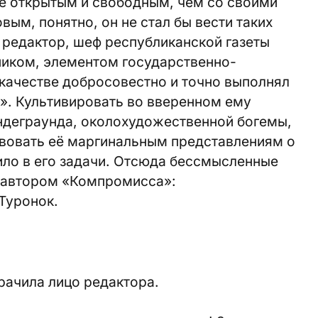
ее открытым и свободным, чем со своими
ым, понятно, он не стал бы вести таких
й редактор, шеф республиканской газеты
иком, элементом государственно-
 качестве добросовестно и точно выполнял
». Культивировать во вверенном ему
ндеграунда, околохудожественной богемы,
твовать её маргинальным представлениям о
ило в его задачи. Отсюда бессмысленные
с автором «Компромисса»:
 Туронок.
рачила лицо редактора.