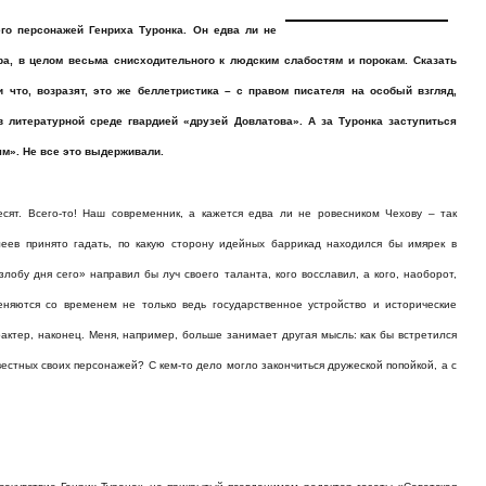
го персонажей Генриха Туронка. Он едва ли не
а, в целом весьма снисходительного к людским слабостям и порокам. Сказать
 что, возразят, это же беллетристика – с правом писателя на особый взгляд,
 литературной среде гвардией «друзей Довлатова». А за Туронка заступиться
м». Не все это выдерживали.
сят. Всего-то! Наш современник, а кажется едва ли не ровесником Чехову – так
еев принято гадать, по какую сторону идейных баррикад находился бы имярек в
злобу дня сего» направил бы луч своего таланта, кого восславил, а кого, наоборот,
меняются со временем не только ведь государственное устройство и исторические
рактер, наконец. Меня, например, больше занимает другая мысль: как бы встретился
вестных своих персонажей? С кем-то дело могло закончиться дружеской попойкой, а с