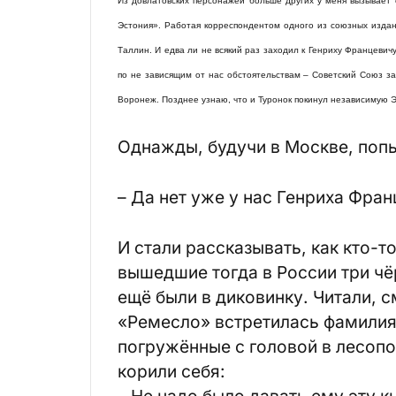
Из довлатовских персонажей больше других у меня вызывает 
Эстония». Работая корреспондентом одного из союзных издан
Таллин. И едва ли не всякий раз заходил к Генриху Францевичу
по не зависящим от нас обстоятельствам – Советский Союз з
Воронеж. Позднее узнаю, что и Туронок покинул независимую Э
Однажды, будучи в Москве, попы
– Да нет уже у нас Генриха Фран
И стали рассказывать, как кто-т
вышедшие тогда в России три чё
ещё были в диковинку. Читали, 
«Ремесло» встретилась фамилия 
погружённые с головой в лесопо
корили себя:
– Не надо было давать ему эту к