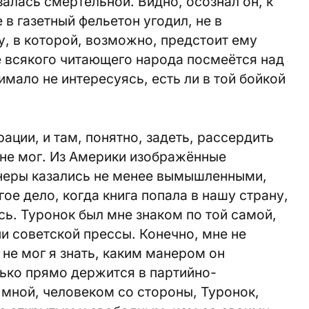
залась смертельной. Видно, осознал он, к
 в газетный фельетон угодил, не в
у, в которой, возможно, предстоит ему
ё всякого читающего народа посмеётся над
нимало не интересуясь, есть ли в той бойкой
ации, и там, понятно, задеть, рассердить
 не мог. Из Америки изображённые
неры казались не менее вымышленными,
ое дело, когда книга попала в нашу страну,
сь. Туронок был мне знаком по той самой,
 советской прессы. Конечно, мне не
 не мог я знать, каким манером он
ько прямо держится в партийно-
мной, человеком со стороны, Туронок,