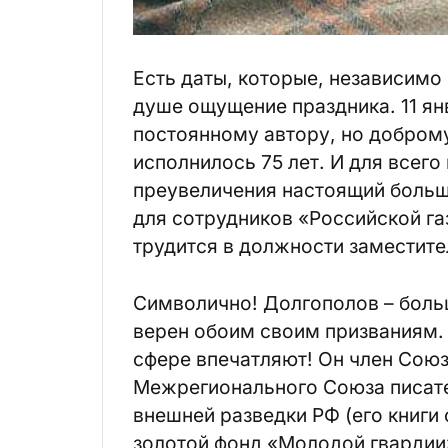
Есть даты, которые, независимо
душе ощущение праздника. 11 ян
постоянному автору, но доброму
исполнилось 75 лет. И для всего
преувеличения настоящий большо
для сотрудников «Российской га
трудится в должности заместите
Символично! Долгополов – боль
верен обоим своим призваниям. 
сфере впечатляют! Он член Сою
Межрегионального Союза писат
внешней разведки РФ (его книги
золотой фонд «Молодой гвардии»