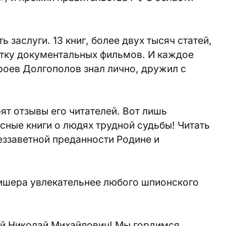
 заслуги. 13 книг, более двух тысяч статей,
сятку документальных фильмов. И каждое
ероев Долгополов знал лично, дружил с
ят отзывы его читателей. Вот лишь
сные книги о людях трудной судьбы! Читать
еззаветной преданности Родине и
ишера увлекательнее любого шпионского
ой Николай Михайлович! Мы гордимся