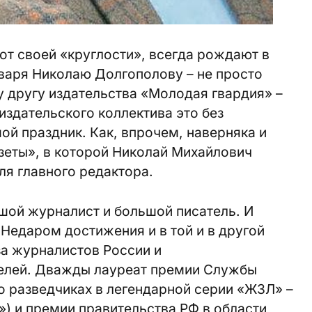
 от своей «круглости», всегда рождают в
варя Николаю Долгополову – не просто
 другу издательства «Молодая гвардия» –
 издательского коллектива это без
й праздник. Как, впрочем, наверняка и
зеты», в которой Николай Михайлович
ля главного редактора.
шой журналист и большой писатель. И
Недаром достижения и в той и в другой
за журналистов России и
елей. Дважды лауреат премии Службы
 о разведчиках в легендарной серии «ЖЗЛ» –
) и премии правительства РФ в области