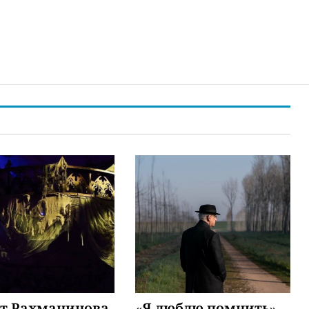
ят Рахманинова
«Я люблю помнить»