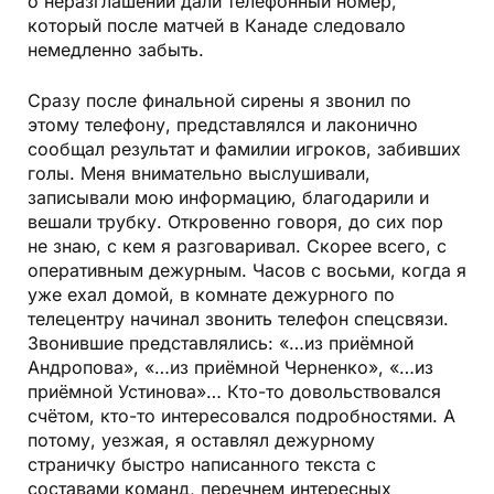
о неразглашении дали телефонный номер,
который после матчей в Канаде следовало
немедленно забыть.
Сразу после финальной сирены я звонил по
этому телефону, представлялся и лаконично
сообщал результат и фамилии игроков, забивших
голы. Меня внимательно выслушивали,
записывали мою информацию, благодарили и
вешали трубку. Откровенно говоря, до сих пор
не знаю, с кем я разговаривал. Скорее всего, с
оперативным дежурным. Часов с восьми, когда я
уже ехал домой, в комнате дежурного по
телецентру начинал звонить телефон спецсвязи.
Звонившие представлялись: «…из приёмной
Андропова», «…из приёмной Черненко», «…из
приёмной Устинова»… Кто-то довольствовался
счётом, кто-то интересовался подробностями. А
потому, уезжая, я оставлял дежурному
страничку быстро написанного текста с
составами команд, перечнем интересных