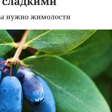
 сладкими
ды нужно жимолости