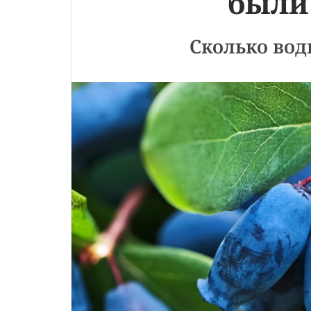
были
Сколько во