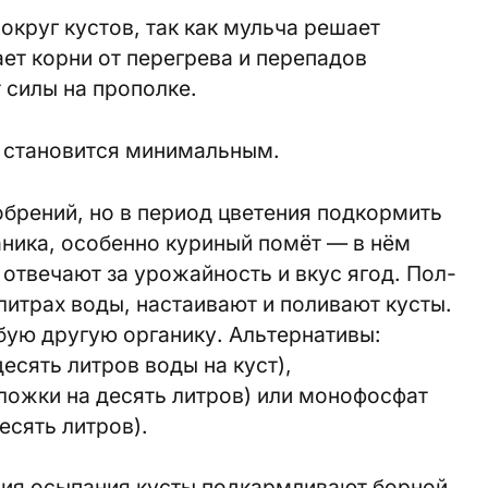
округ кустов, так как мульча решает
ет корни от перегрева и перепадов
 силы на прополке.
й становится минимальным.
брений, но в период цветения подкормить
ника, особенно куриный помёт — в нём
 отвечают за урожайность и вкус ягод. Пол-
литрах воды, настаивают и поливают кусты.
бую другую органику. Альтернативы:
десять литров воды на куст),
ложки на десять литров) или монофосфат
есять литров).
ния осыпания кусты подкармливают борной