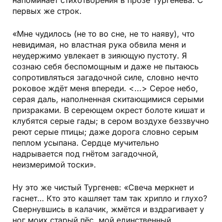
напоминает стихотворения в прозе Тургенева. С
первых же строк.
«Мне чудилось (не то во сне, не то наяву), что
невидимая, но властная рука обвила меня и
неудержимо увлекает в зияющую пустоту. Я
сознаю себя беспомощным и даже не пытаюсь
сопротивляться загадочной силе, словно нечто
роковое ждёт меня впереди. <...> Серое небо,
серая даль, наполненная скитающимися серыми
призраками. В сереющем окрест болоте кишат и
клубятся серые гады; в сером воздухе беззвучно
реют серые птицы; даже дорога словно серым
пеплом усыпана. Сердце мучительно
надрывается под гнётом загадочной,
неизмеримой тоски».
Ну это же чистый Тургенев: «Свеча меркнет и
гаснет… Кто это кашляет там так хрипло и глухо?
Свернувшись в калачик, жмётся и вздрагивает у
ног моих старый пёс, мой единственный