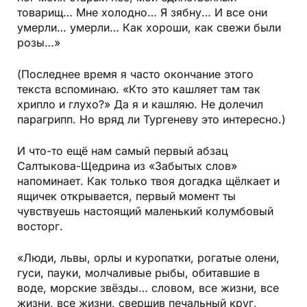
товарищ… Мне холодно… Я зябну… И все они
умерли… умерли… Как хороши, как свежи были
розы…»
(Последнее время я часто окончание этого
текста вспоминаю. «Кто это кашляет там так
хрипло и глухо?» Да я и кашляю. Не долечил
парагрипп. Но вряд ли Тургеневу это интересно.)
И что-то ещё нам самый первый абзац
Салтыкова-Щедрина из «Забытых слов»
напоминает. Как только твоя догадка щёлкает и
ящичек открывается, первый момент ты
чувствуешь настоящий маленький колумбовый
восторг.
«Люди, львы, орлы и куропатки, рогатые олени,
гуси, пауки, молчаливые рыбы, обитавшие в
воде, морские звёзды… словом, все жизни, все
жизни, все жизни, свершив печальный круг,