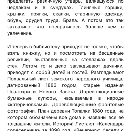
предлагать различную утварь, валявшуюся по
чердакам и в сундуках. Глиняные горшки,
крынки, прялки, скалки, старинную одежду,
обувь, орудия труда. Брала. А потом это так
захватило, что превратилось больше чем в
увлечение.
И теперь в библиотеку приходят не только, чтобы
взять книжку, но и посмотреть на бесценные
реликвии, выставленные на стеллажах вдоль
стен. Летом то и дело заглядывают дачники,
приводят с собой детей и гостей. Разгля­дывают
Похвальный лист земского народного училища,
датированный 1886 годом, старые издания
Псалтыри и Нового Завета. Дореволюционные
бумажные купюры, называемые в народе
«катериновками». Дореволюционные фронтовые
фотографии. План деревни Топалки 1880 года, на
котором обозначены все дома и названы все её
тогдашние жители. История! Листают «Календарь
собеседника» за 1898 год, «Вечернюю беседу с