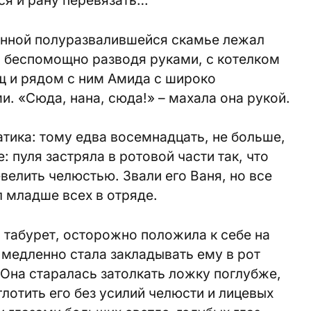
вянной полуразвалившейся скамье лежал
, беспомощно разводя руками, с котелком
щ и рядом с ним Амида с широко
. «Сюда, нана, сюда!» – махала она рукой.
атика: тому едва восемнадцать, не больше,
: пуля застряла в ротовой части так, что
евелить челюстью. Звали его Ваня, но все
л младше всех в отряде.
й табурет, осторожно положила к себе на
 медленно стала закладывать ему в рот
Она старалась затолкать ложку поглубже,
лотить его без усилий челюсти и лицевых