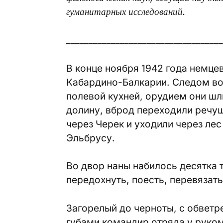
гуманитарных исследований.
___________________________________
В конце ноября 1942 года немцев
Кабардино-Балкарии. Следом во
полевой кухней, орудием они шл
долину, вброд переходили речу
через Черек и уходили через лес
Эльбрусу.
Во двор наны набилось десятка 
передохнуть, поесть, перевязать
Загорелый до черноты, с обвет
губами командир отряда у руком