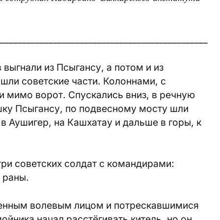
_______________________________________________
 выгнали из Псыгансу, а потом и из
шли советские части. Колоннами, с
и мимо ворот. Спускались вниз, в речную
шку Псыгансу, по подвесному мосту шли
 в Аушигер, на Кашхатау и дальше в горы, к
три советских солдат с командирами:
 раны.
ренным волевым лицом и потрескавшимися
ойника начал расстёгивать китель, но он