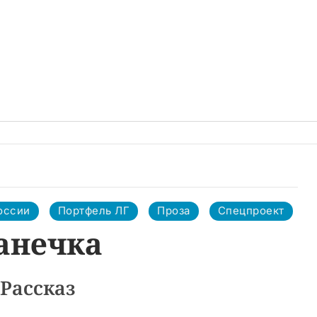
оссии
Портфель ЛГ
Проза
Спецпроект
анечка
Рассказ