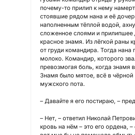
почему-то прилип к нему намертв
стоявшие рядом нана и её дочери
наполненным тёплой водой, ахну
сложенное слоями и прилипшее 
красное знамя. Из лёгкой раны к
от груди командира. Тогда нана 
молоко. Командир, которого зва
превозмогая боль, когда знамя в
Знамя было мятое, всё в чёрной
мужского пота.
– Давайте я его постираю, – пр
– Нет, – ответил Николай Петрови
кровь на нём – это его ордена, 
вот мне бы не помешало обмыть