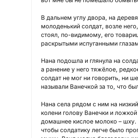
В дальнем углу двора, на дере
молоденький солдат, возле него
стоял, по-видимому, его товари
раскрытыми испуганными глазами
Нана подошла и глянула на солд
а ранение у него тяжёлое, редкое
солдат не мог ни говорить, ни ш
называли Ванечкой за то, что бы
Нана села рядом с ним на низки
колени голову Ванечки и ложкой
домашнее кислое молоко – шху. 
чтобы солдатику легче было прог