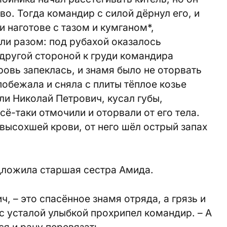
о. Тогда командир с силой дёрнул его, и
 наготове с тазом и кумганом*,
ли разом: под рубахой оказалось
другой стороной к груди командира
ровь запеклась, и знамя было не оторвать
побежала и сняла с плиты тёплое козье
ли Николай Петрович, кусал губы,
сё-таки отмочили и оторвали от его тела.
 высохшей крови, от него шёл острый запах
едложила старшая сестра Амида.
ч, – это спасённое знамя отряда, а грязь и
– с усталой улыбкой прохрипел командир. – А
ся и рану перевязать…