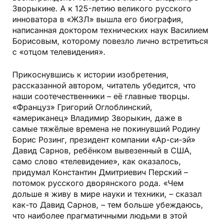
Зворыкине. А к 125-летию великого русского
инноватора в «ЖЗЛ» вышла его биография,
написанная доктором технических наук Василием
Борисовым, которому повезло лично встретиться
с «отцом телевидения».
Прикоснувшись к истории изобретения,
рассказанной автором, читатель убедится, что
наши соотечественники – её главные творцы.
«Француз» Григорий Оглоблинский,
«американец» Владимир Зворыкин, даже в
самые тяжёлые времена не покинувший Родину
Борис Розинг, президент компании «Ар-си-эй»
Давид Сарнов, ребёнком вывезенный в США,
само слово «телевидение», как оказалось,
придумал Константин Дмитриевич Перский –
потомок русского дворянского рода. «Чем
дольше я живу в мире науки и техники, – сказал
как-то Давид Сарнов, – тем больше убеждаюсь,
что наиболее прагматичными людьми в этой