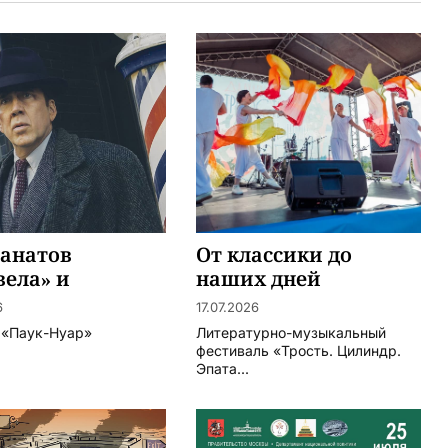
фанатов
От классики до
ела» и
наших дней
ласа Кейджа
6
17.07.2026
– «Паук-Нуар»
Литературно-музыкальный
фестиваль «Трость. Цилиндр.
Эпата...