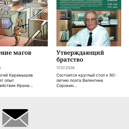
ение магов
Утверждающий
братство
6
17.07.2026
ргий Карамышев
Состоится круглый стол к 90-
ет опыт
летию поэта Валентина
ействия Ирана...
Сорокин...