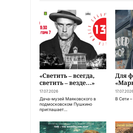
«Светить – всегда,
Для 
светить – везде…»
«Марв
Нико
17.07.2026
17.07.202
Дача-музей Маяковского в
В Сети 
подмосковском Пушкино
приглашает...