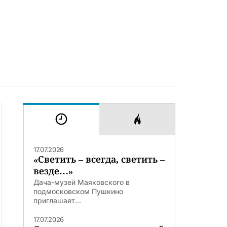
17.07.2026
«Светить – всегда, светить –
везде…»
Дача-музей Маяковского в
подмосковском Пушкино
приглашает...
17.07.2026